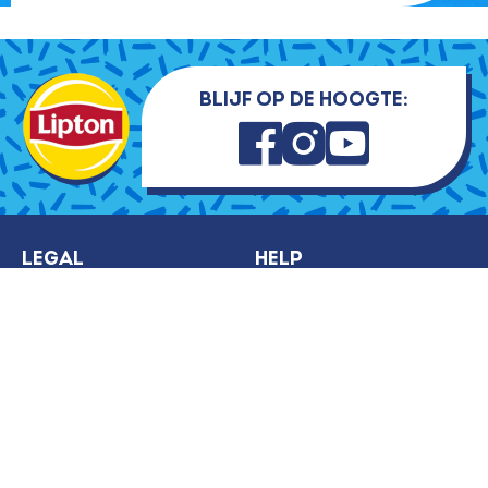
Blijf op de hoogte:
Legal
Help
Cookieverklaring
Contact
Legal notice
FAQ
Privacyverklaring
Sitemap
Gebruiksvoorwaarden
Recepten kunnen van
website
elkaar afwijken