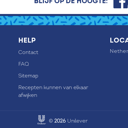
Blijf op de hoogte:
Help
Loc
Nether
Contact
FAQ
Sitemap
e
Recepten kunnen van elkaar
afwijken
©
2026
Unilever
Link opens in new tab