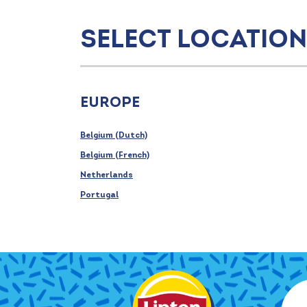
Select location
Europe
Belgium (Dutch)
Belgium (French)
Netherlands
Portugal