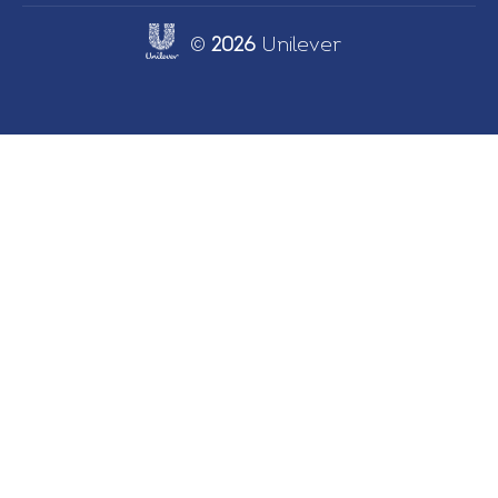
©
2026
Unilever
Link opens in new tab