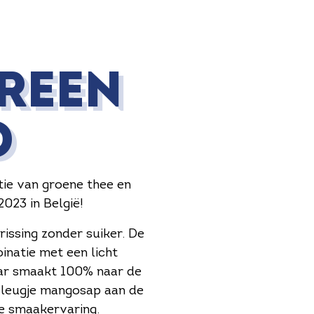
GREEN
O
tie van groene thee en
023 in België!
rissing zonder suiker. De
natie met een licht
aar smaakt 100% naar de
 vleugje mangosap aan de
he smaakervaring.