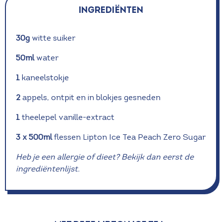
INGREDIËNTEN
30g
witte suiker
50ml
water
1
kaneelstokje
2
appels, ontpit en in blokjes gesneden
1
theelepel vanille-extract
3 x 500ml
flessen Lipton Ice Tea Peach Zero Sugar
Heb je een allergie of dieet? Bekijk dan eerst de
ingrediëntenlijst.