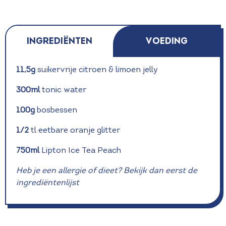
INGREDIËNTEN
Voeding
11,5g
suikervrije citroen & limoen jelly
300ml
tonic water
100g
bosbessen
1/2
tl eetbare oranje glitter
750ml
Lipton Ice Tea Peach
Heb je een allergie of dieet? Bekijk dan eerst de
ingrediëntenlijst