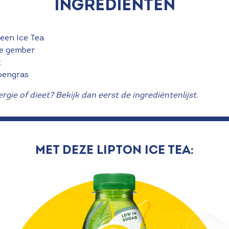
INGREDIËNTEN
een Ice Tea
e gember
t
oengras
ergie of dieet? Bekijk dan eerst de ingrediëntenlijst.
Met deze Lipton Ice Tea: