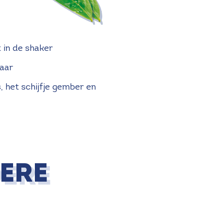
t in de shaker
kaar
, het schijfje gember en
ERE