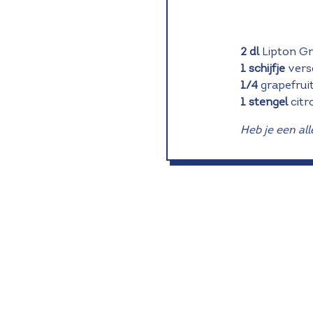
2 dl
Lipton Gr
1
schijfje
vers
1/4
grapefrui
1
stengel
citr
Heb je een all