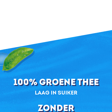
100% groene thee
laag in suiker
zonder