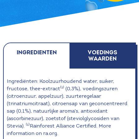
Ingredienten
voedings
waarden
Ingrediënten: Koolzuurhoudend water, suiker,
fructose, thee-extract⁽¹⁾ (0,3%), voedingszuren
(citroenzuur, appelzuur), zuurteregelaar
(trinatriumcitraat), citroensap van geconcentreerd
sap (0,1%), natuurlijke aroma's, antioxidant
(ascorbinezuur), zoetstof (steviolglycosiden van
Stevia). ⁽¹⁾Rainforest Alliance Certified. More
information on ra.org.