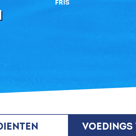
Fris
m
dienten
voedings