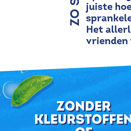
juiste ho
sprankele
Het aller
vrienden 
zonder
kleurstoffe