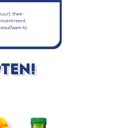
uur), thee-
concentreerd
cesulfaam-k).
TEN!