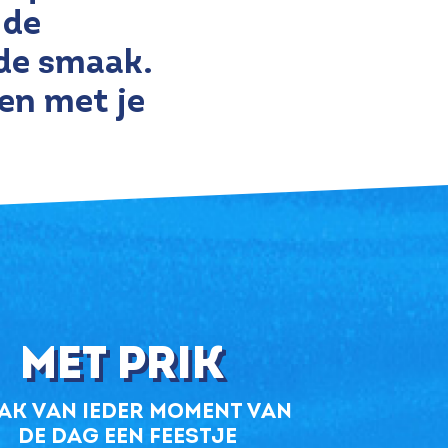
 de
lde smaak.
en met je
Met prik
ak van ieder moment van
de dag een feestje