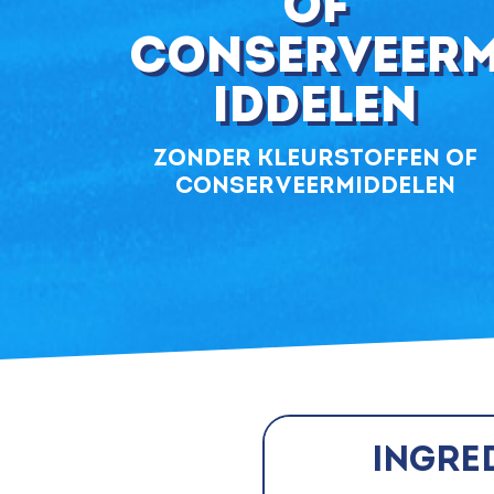
of
conserveer
iddelen
zonder kleurstoffen of
conserveermiddelen
Ingre