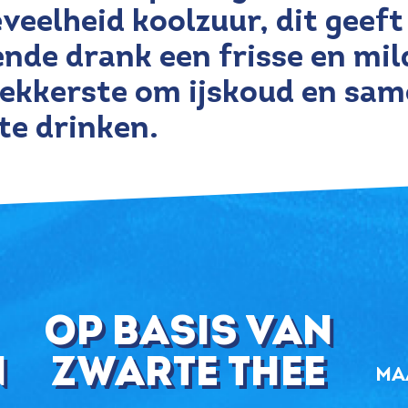
eveelheid koolzuur, dit geeft
nde drank een frisse en mi
lekkerste om ijskoud en sam
te drinken.
op basis van
n
zwarte thee
ma