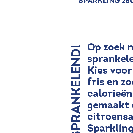
Sparkling 25
Op zoek n
ZO SPRANKELEND!
sprankele
Kies voor
fris en z
calorieën
gemaakt o
citroensa
Sparklin