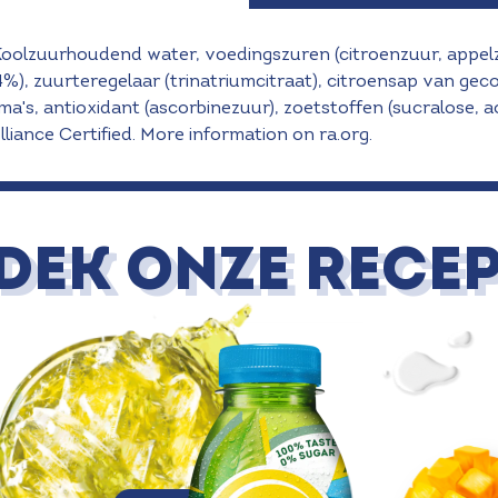
Koolzuurhoudend water, voedingszuren (citroenzuur, appelz
24%), zuurteregelaar (trinatriumcitraat), citroensap van ge
ma's, antioxidant (ascorbinezuur), zoetstoffen (sucralose, a
lliance Certified. More information on ra.org.
DEK ONZE RECEP