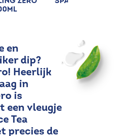
ling Zero
Sparkling Zero
00ml
1500ml
e en
iker dip?
o! Heerlijk
aag in
ro is
t een vleugje
ce Tea
t precies de