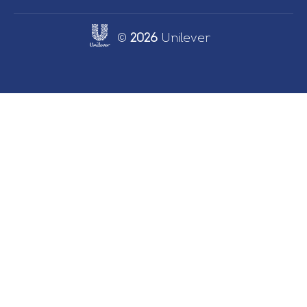
©
2026
Unilever
Link opens in new tab